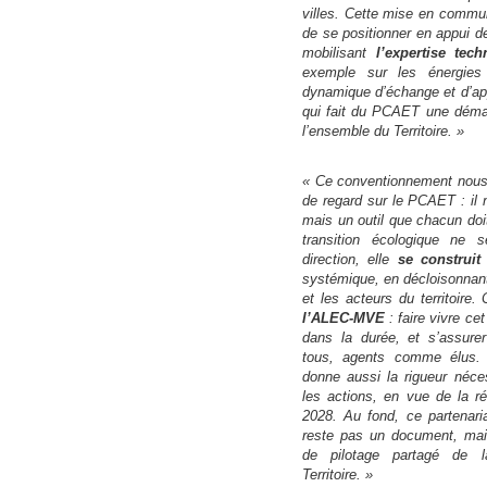
villes. Cette mise en commun
de se positionner en appui
mobilisant
l’expertise te
exemple sur les énergies 
dynamique d’échange et d’ap
qui fait du PCAET une démar
l’ensemble du Territoire. »
« Ce conventionnement nous 
de regard sur le PCAET : il n
mais un outil que chacun doi
transition écologique ne 
direction, elle
se construit
systémique, en décloisonnan
et les acteurs du territoire
l’ALEC-MVE
: faire vivre cet
dans la durée, et s’assurer 
tous, agents comme élus.
donne aussi la rigueur néces
les actions, en vue de la 
2028. Au fond, ce partenari
reste pas un document, mais
de pilotage partagé de la
Territoire. »