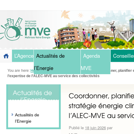
L’Agence
Actualités de
Agenda
Conseille
l’Energie
MVE
You are here:
Home
»
Blog
»
Actualités de l'Energie
»
Coordonner, planifier 
l’expertise de l’ALEC-MVE au service des collectivités
Actualités de
l’Energie
Publié le
18 juin 2026
par