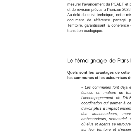
mesurer l’avancement du PCAET et pré
et de révision prévus à l’horizon 2028
Au-delà du suivi technique, cette m
document de référence partagé pa
Territoire, garantissant la cohérenc
transition écologique.
Quels sont les avantages de cett
les communes et les acteur·rices du
« Les communes font déjà é
échelle en matière de tra
l’accompagnement de l’AL
coordination qui permet à c
d’avoir
plus d’impact
ensem
des ambassadeurs, men
ambassadeurs, semestriel, c
où élus et agents se retrouven
sur leur territoire et s’inspi