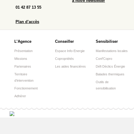
à notre newsletter
01 42 87 13 55
Plan d’accès
L’Agence
Conseiller
Sensibiliser
Présentation
Espace Info-Energie
Manifestations locales
Missions
Copropriétés
Conf’Copro
Partenaires
Les aides financières
Défi Déclics Énergie
Territoire
Balades thermiques
d’intervention
Outils de
Fonctionnement
sensibilisation
Adhérer