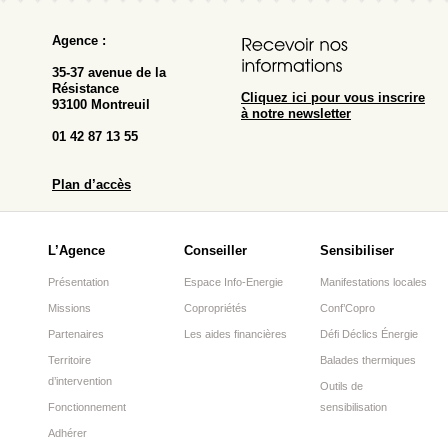
Agence :
35-37 avenue de la
Résistance
Cliquez ici pour vous inscrire
93100 Montreuil
à notre newsletter
01 42 87 13 55
Plan d’accès
L’Agence
Conseiller
Sensibiliser
Présentation
Espace Info-Energie
Manifestations locales
Missions
Copropriétés
Conf’Copro
Partenaires
Les aides financières
Défi Déclics Énergie
Territoire
Balades thermiques
d’intervention
Outils de
Fonctionnement
sensibilisation
Adhérer