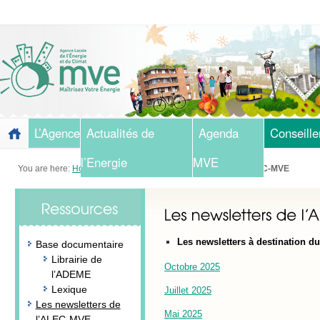
L’Agence
Actualités de
Agenda
Conseille
l’Energie
MVE
You are here:
Home
»
Ressources
»
Les newsletters de l’ALEC-MVE
Les newsletters à destination d
Base documentaire
Librairie de
Octobre 2025
l’ADEME
Lexique
Juillet 2025
Les newsletters de
Mai 2025
l’ALEC-MVE