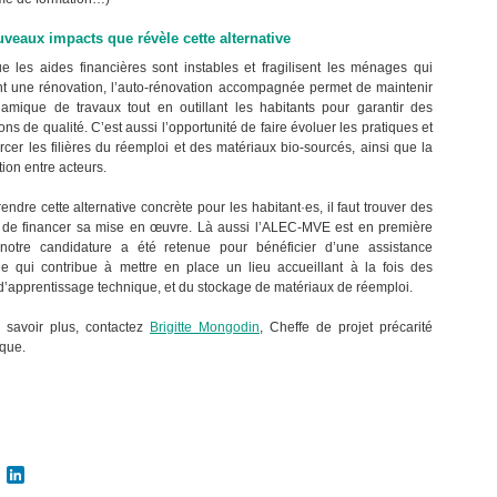
veaux impacts que révèle cette alternative
e les aides financières sont instables et fragilisent les ménages qui
t une rénovation, l’auto-rénovation accompagnée permet de maintenir
amique de travaux tout en outillant les habitants pour garantir des
ons de qualité. C’est aussi l’opportunité de faire évoluer les pratiques et
rcer les filières du réemploi et des matériaux bio-sourcés, ainsi que la
ion entre acteurs.
rendre cette alternative concrète pour les habitant·es, il faut trouver des
de financer sa mise en œuvre. Là aussi l’ALEC-MVE est en première
 notre candidature a été retenue pour bénéficier d’une assistance
ue qui contribue à mettre en place un lieu accueillant à la fois des
 d’apprentissage technique, et du stockage de matériaux de réemploi.
 savoir plus, contactez
Brigitte Mongodin
, Cheffe de projet précarité
que.
cebook
Twitter
LinkedIn