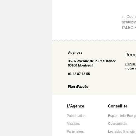
←
Coordo
stratégie
l’ALEC-M
Agence :
35-37 avenue de la Résistance
Clique
93100 Montreuil
notre 
01 42 87 13 55
Plan d’accès
L’Agence
Conseiller
Présentation
Espace Info-Energ
Missions
Copropriétés
Partenaires
Les aides financiè