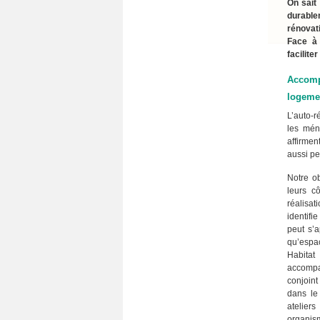
On sait
durable
rénovat
Face à 
facilite
Accomp
logeme
L’auto-r
les mén
affirmen
aussi pe
Notre ob
leurs cô
réalisa
identifi
peut s’
qu’espa
Habitat
accompag
conjoint
dans le
atelier
organis