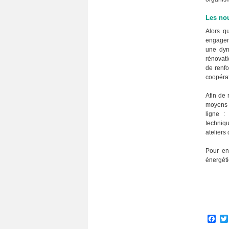
Les nou
Alors qu
engagen
une dyn
rénovati
de renfo
coopérat
Afin de 
moyens 
ligne :
techniq
ateliers
Pour en
énergéti
Fa