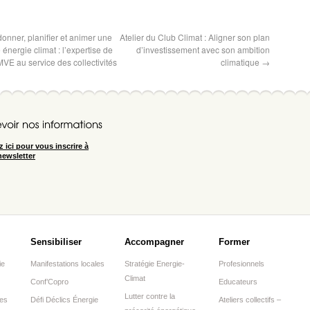
nner, planifier et animer une
Atelier du Club Climat : Aligner son plan
 énergie climat : l’expertise de
d’investissement avec son ambition
VE au service des collectivités
climatique
→
z ici pour vous inscrire à
newsletter
Sensibiliser
Accompagner
Former
ie
Manifestations locales
Stratégie Energie-
Profesionnels
Climat
Conf’Copro
Educateurs
Lutter contre la
res
Défi Déclics Énergie
Ateliers collectifs –