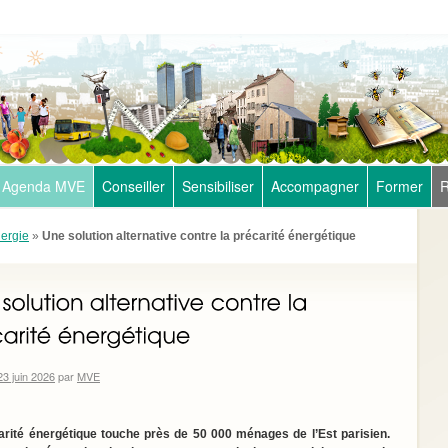
Agenda MVE
Conseiller
Sensibiliser
Accompagner
Former
R
nergie
»
Une solution alternative contre la précarité énergétique
23 juin 2026
par
MVE
arité énergétique touche près de 50 000 ménages de l’Est parisien.