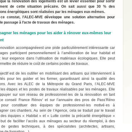
 que la rénovation des logements est un levier essentiel pour sortir
ment de cette situation précaire. On sait aussi que 30 % des
ions énergétiques sont réalisées par les ménages eux-mêmes.
ce constat, l’ALEC-MVE développe une solution alternative pour
r le passage à l’acte de travaux des ménages.
agner les ménages pour les aider à rénover eux-mêmes leur
nt
énovation accompagnéeest une piste particulièrement intéressante car
ages participent personnellement à l’amélioration de leur habitat et
t leur exigence dans l’utilisation de matériaux écologiques. Elle peut
rmettre de réduire le coût de certains postes de travaux.
jectif est de les outiller en mobilisant des artisans qui interviennent à
tés pour les guider et les former, garantissant ainsi la qualité des
tions. Avec les ALEC de la Métropole du Grand Paris, l’ALEC-MVE
e les étapes et les postes de travaux réalisables par les ménages. Elle
appuyer sur son réseau de professionnel·les de la rénovation en tant
ce conseil France Rénov’ et sur l’annuaire des pros de Pass’Réno
 pour constituer des équipes de professionnel·les motivé·es à
ner ces chantiers. Au sein de l’Agence, cela se traduit par le travail
 des équipes « Habitat » et « Lutte contre la précarité énergétique »
 but de faciliter l’accès aux ménages au secteur du réemploi, à des
s de gestes techniques, à des spécialistes (architectes, artisans,
me de formation…)