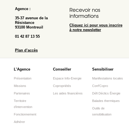
Agence :
35-37 avenue de la
Résistance
Cliquez ici pour vous inscrire
93100 Montreuil
à notre newsletter
01 42 87 13 55
Plan d’accès
L’Agence
Conseiller
Sensibiliser
Présentation
Espace Info-Energie
Manifestations locales
Missions
Copropriétés
Conf’Copro
Partenaires
Les aides financières
Défi Déclics Énergie
Territoire
Balades thermiques
d’intervention
Outils de
Fonctionnement
sensibilisation
Adhérer