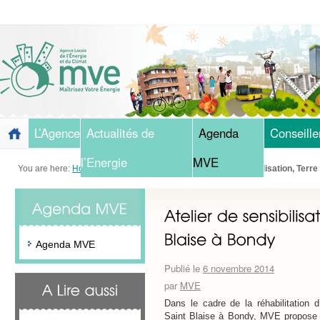
L’Agence
Actualités de
Agenda
Conseille
l’Energie
MVE
You are here:
Home
»
Blog
»
Agenda MVE
»
Atelier de sensibilisation, Terr
Agenda MVE
Publié le
6 novembre 2014
par
MVE
Dans le cadre de la réhabilitation d
Saint Blaise à Bondy, MVE propose un