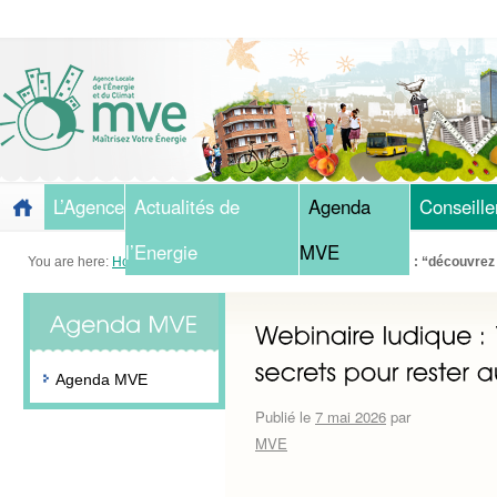
L’Agence
Actualités de
Agenda
Conseille
l’Energie
MVE
You are here:
Home
»
Blog
»
Agenda MVE
»
Webinaire ludique : “découvrez 
Agenda MVE
Publié le
7 mai 2026
par
MVE