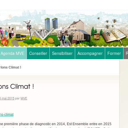
Agenda MVE
Conseiller
Sensibiliser
Accompagner
Former
R
rlons Climat !
5 mai 2015
par
MVE
ne première phase de diagnostic en 2014, Est Ensemble entre en 2015