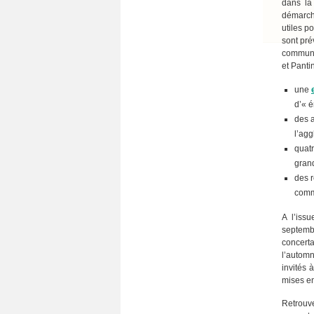
dans la
démarche
utiles p
sont pré
commune
et Pantin
une
d’« é
des a
l’ag
quat
gran
des r
comm
A l’iss
septembr
concerta
l’automn
invités 
mises e
Retrouv