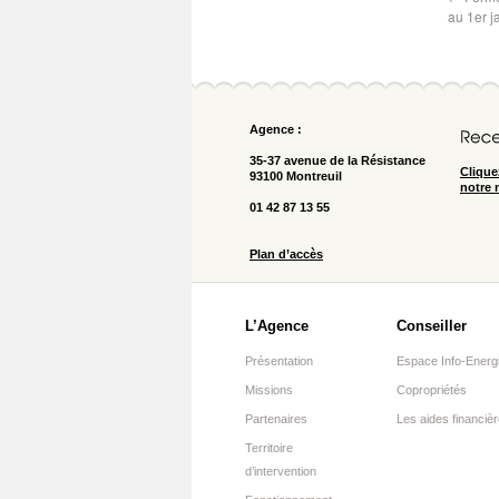
au 1er j
Agence :
35-37 avenue de la Résistance
Clique
93100 Montreuil
notre 
01 42 87 13 55
Plan d’accès
L’Agence
Conseiller
Présentation
Espace Info-Energ
Missions
Copropriétés
Partenaires
Les aides financiè
Territoire
d’intervention