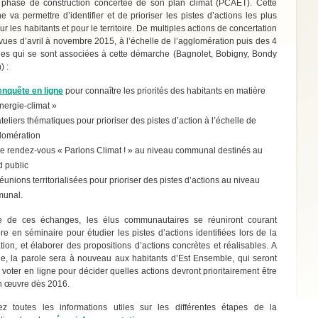
 phase de construction concertée de son plan climat (PCAET). Cette
 va permettre d’identifier et de prioriser les pistes d’actions les plus
our les habitants et pour le territoire. De multiples actions de concertation
vues d’avril à novembre 2015, à l’échelle de l’agglomération puis des 4
s qui se sont associées à cette démarche (Bagnolet, Bobigny, Bondy
) :
enquête en ligne
pour connaître les priorités des habitants en matière
nergie-climat »
teliers thématiques pour prioriser des pistes d’action à l’échelle de
glomération
re rendez-vous « Parlons Climat ! » au niveau communal destinés au
d public
éunions territorialisées pour prioriser des pistes d’actions au niveau
unal.
ue de ces échanges, les élus communautaires se réuniront courant
e en séminaire pour étudier les pistes d’actions identifiées lors de la
tion, et élaborer des propositions d’actions concrètes et réalisables. A
e, la parole sera à nouveau aux habitants d’Est Ensemble, qui seront
à voter en ligne pour décider quelles actions devront prioritairement être
n œuvre dès 2016.
ez toutes les informations utiles sur les différentes étapes de la