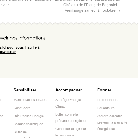
anvier
Château de l’Etang de Bagnolet –
Vernissage samedi 24 octobre
→
z ici pour vous inscrire à
newsletter
Sensibiliser
Accompagner
Former
ie
Manifestations locales
Stratégie Energie-
Profesionnels
Climat
Conf’Copro
Educateurs
Lutter contre la
res
Défi Déclics Énergie
Ateliers collectifs –
précarité énergétique
prévenir la précarité
Balades thermiques
Conseiller et agir sur
énergétique
Outils de
le patrimoine