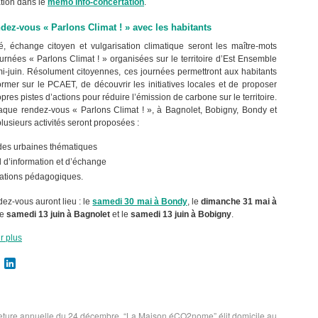
tion dans le
mémo info-concertation
.
dez-vous « Parlons Climat ! » avec les habitants
é, échange citoyen et vulgarisation climatique seront les maître-mots
urnées « Parlons Climat ! » organisées sur le territoire d’Est Ensemble
 mi-juin. Résolument citoyennes, ces journées permettront aux habitants
ormer sur le PCAET, de découvrir les initiatives locales et de proposer
opres pistes d’actions pour réduire l’émission de carbone sur le territoire.
aque rendez-vous « Parlons Climat ! », à Bagnolet, Bobigny, Bondy et
plusieurs activités seront proposées :
des urbaines thématiques
 d’information et d’échange
ations pédagogiques.
ez-vous auront lieu : le
samedi 30 mai à Bondy
, le
dimanche 31 mai à
le
samedi 13 juin à Bagnolet
et le
samedi 13 juin à Bobigny
.
r plus
cebook
Twitter
LinkedIn
ture annuelle du 24 décembre
“La Maison éCO2nome” élit domicile au