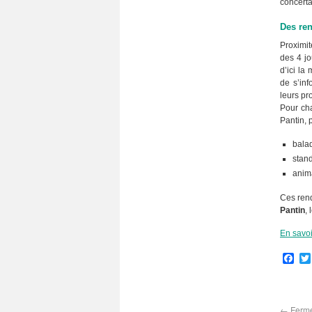
concerta
Des ren
Proximit
des 4 jo
d’ici la
de s’inf
leurs pr
Pour ch
Pantin, 
bala
stand
anim
Ces rend
Pantin
, 
En savoi
Fa
←
Ferme