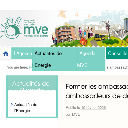
L’Agence
Actualités de
Agenda
Conseille
l’Energie
MVE
You are here:
Home
»
Blog
»
Actualités de l'Energie
»
Former les ambassadr
Actualités de
Publié le
10 février 2026
l’Energie
par
MVE