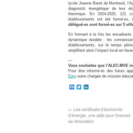
lycée Jeanne Baret de Montreuil, l’A
diagnostic énergétique de leur ét
thermique. En 2024-2025, 121 co
établissements ont été formé·es,
délégué·es sont formé·es sur 5 vil
En formant à la fois les encadrants
dynamique durable : les connaissan
établissements, sur le temps périsc
amplifiant ainsi l’impact local en fave
—
Vous souhaitez que l’ALEC-MVE int
Pour être informé·és des futurs ap
Erny
notre chargée de mission éducati
Facebook
Twitter
LinkedIn
←
Les certificats d’économie
d’énergie, une aide pour financer
sa rénovation