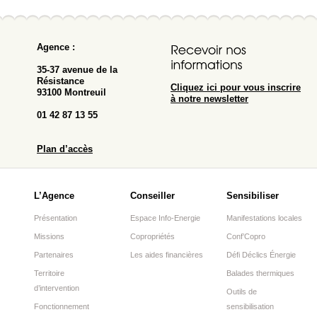
Agence :
35-37 avenue de la
Résistance
Cliquez ici pour vous inscrire
93100 Montreuil
à notre newsletter
01 42 87 13 55
Plan d’accès
L’Agence
Conseiller
Sensibiliser
Présentation
Espace Info-Energie
Manifestations locales
Missions
Copropriétés
Conf’Copro
Partenaires
Les aides financières
Défi Déclics Énergie
Territoire
Balades thermiques
d’intervention
Outils de
Fonctionnement
sensibilisation