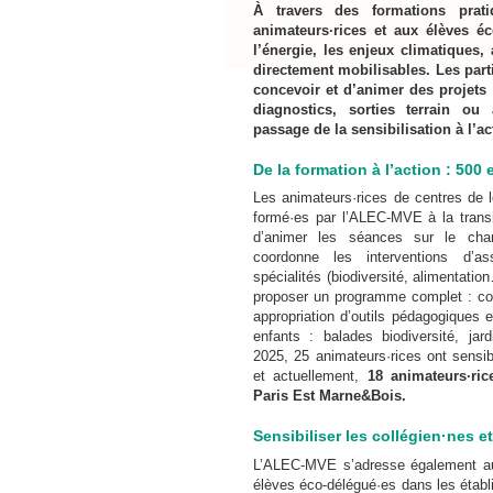
À travers des formations prat
animateurs·rices et aux élèves éc
l’énergie, les enjeux climatiques,
directement mobilisables. Les parti
concevoir et d’animer des projets c
diagnostics, sorties terrain ou a
passage de la sensibilisation à l’ac
De la formation à l’action : 500 
Les animateurs·rices de centres de l
formé·es par l’ALEC-MVE à la transi
d’animer les séances sur le chan
coordonne les interventions d’ass
spécialités (biodiversité, alimentati
proposer un programme complet : co
appropriation d’outils pédagogiques 
enfants : balades biodiversité, jar
2025, 25 animateurs·rices ont sensibi
et actuellement,
18 animateurs·ric
Paris Est Marne&Bois.
Sensibiliser les collégien·nes e
L’ALEC-MVE s’adresse également aux
élèves éco-délégué·es dans les établ