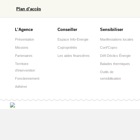
Plan d’accès
L’Agence
Conseiller
Sensibiliser
Présentation
Espace Info-Energie
Manifestations locales
Missions
Copropriétés
Conf’Copro
Partenaires
Les aides financières
Défi Déclics Énergie
Territoire
Balades thermiques
d’intervention
Outils de
Fonctionnement
sensibilisation
Adhérer