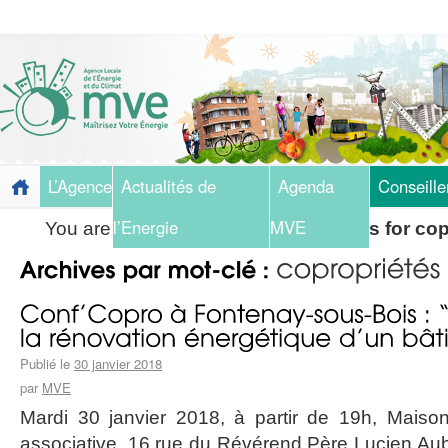
L’Agence
Actualités de
Agenda
Conseille
l’Energie
MVE
You are here:
Home
»
Blog
»
Archives for cop
Publié le
30 janvier 2018
par
MVE
Mardi 30 janvier 2018, à partir de 19h, Maison
associative, 16 rue du Révérend Père Lucien Au