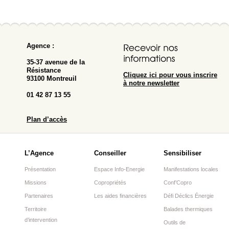
Agence :
35-37 avenue de la
Résistance
Cliquez ici pour vous inscrire
93100 Montreuil
à notre newsletter
01 42 87 13 55
Plan d’accès
L’Agence
Conseiller
Sensibiliser
Présentation
Espace Info-Energie
Manifestations locales
Missions
Copropriétés
Conf’Copro
Partenaires
Les aides financières
Défi Déclics Énergie
Territoire
Balades thermiques
d’intervention
Outils de