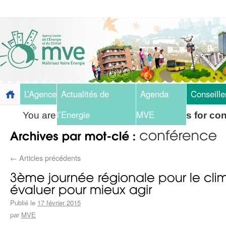
L’Agence
Actualités de
Agenda
Conseille
l’Energie
MVE
You are here:
Home
»
Blog
»
Archives for co
←
Articles précédents
Publié le
17 février 2015
par
MVE